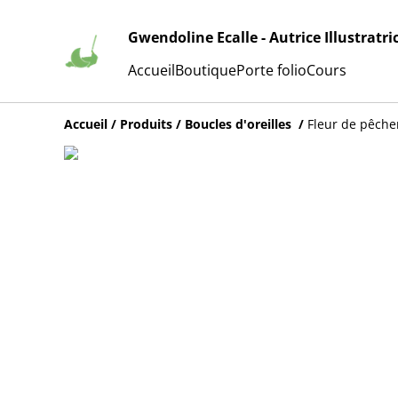
Gwendoline Ecalle - Autrice Illustratri
Accueil
Boutique
Porte folio
Cours
Accueil
/
Produits
/
Boucles d'oreilles
/
Fleur de pêcher