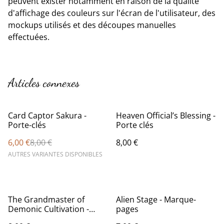
peuvent exister notamment en raison de la qualité
d'affichage des couleurs sur l'écran de l'utilisateur, des
mockups utilisés et des découpes manuelles
effectuées.
Articles connexes
%
Card Captor Sakura -
Heaven Official’s Blessing -
Porte-clés
Porte clés
6,00 €
8,00 €
8,00 €
AUTRES VARIANTES DISPONIBLES
The Grandmaster of
Alien Stage - Marque-
Demonic Cultivation -
pages
Porte-clés