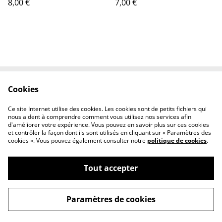
8,00 €
7,00 €
Cookies
Contactez-nous
Conditions
Politique de
Politique de cookies
Ce site Internet utilise des cookies. Les cookies sont de petits fichiers qui
confidentialité
nous aident à comprendre comment vous utilisez nos services afin
d'améliorer votre expérience. Vous pouvez en savoir plus sur ces cookies
et contrôler la façon dont ils sont utilisés en cliquant sur « Paramètres des
cookies ». Vous pouvez également consulter notre
politique de cookies
.
Tout accepter
©
2026
Gwendoline Ecalle - Autrice Illustratrice
Paramètres de cookies
powered by