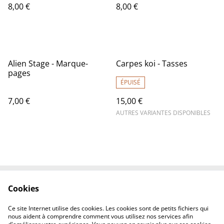
8,00 €
8,00 €
Alien Stage - Marque-
Carpes koi - Tasses
pages
ÉPUISÉ
7,00 €
15,00 €
AUTRES VARIANTES DISPONIBLES
Cookies
Contactez-nous
Conditions
Politique de
Politique de cookies
Ce site Internet utilise des cookies. Les cookies sont de petits fichiers qui
confidentialité
nous aident à comprendre comment vous utilisez nos services afin