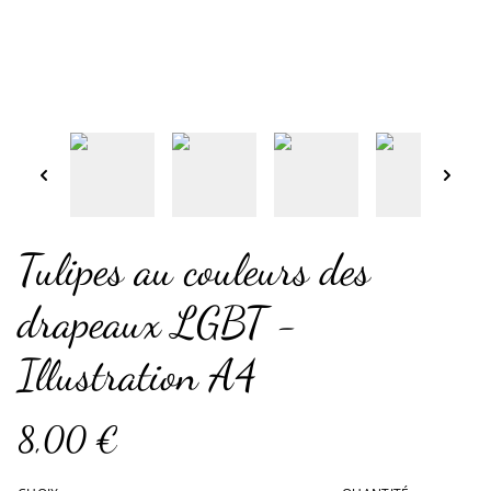
Tulipes au couleurs des
drapeaux LGBT -
Illustration A4
8,00 €