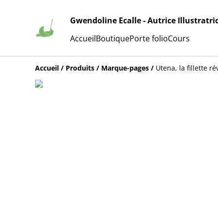
Gwendoline Ecalle - Autrice Illustratri
Accueil
Boutique
Porte folio
Cours
Accueil
/
Produits
/
Marque-pages
/
Utena, la fillette 