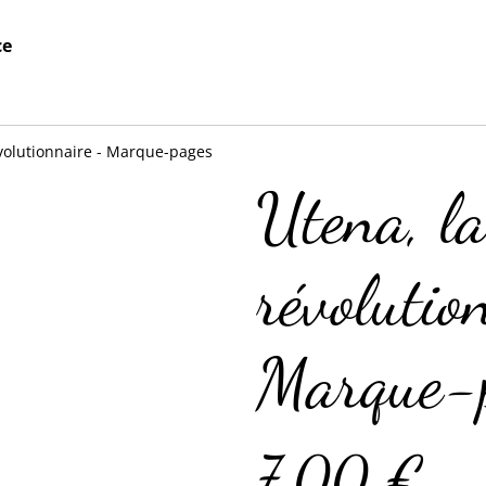
ce
révolutionnaire - Marque-pages
Utena, la 
révolutio
Marque-
7,00 €