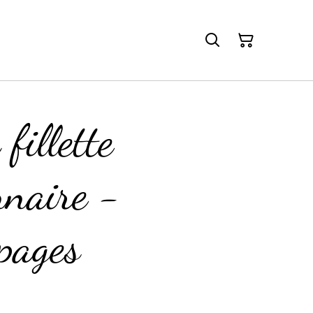
fillette
nnaire -
pages