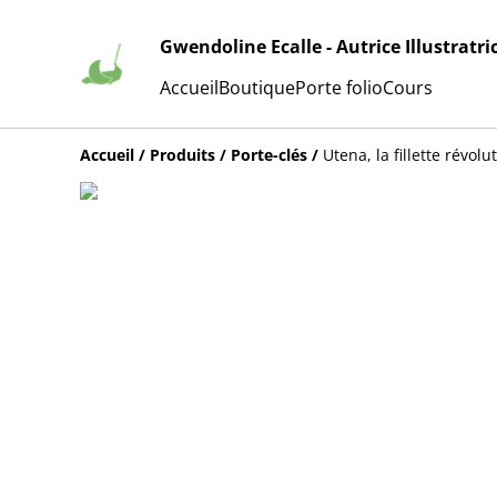
Gwendoline Ecalle - Autrice Illustratri
Accueil
Boutique
Porte folio
Cours
Accueil
/
Produits
/
Porte-clés
/
Utena, la fillette révolu