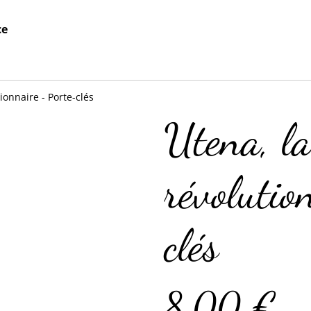
ce
tionnaire - Porte-clés
Utena, la 
révolutio
clés
8,00 €